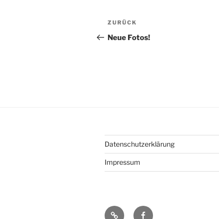
Beitragsnavigation
Vorheriger
ZURÜCK
Beitrag
Neue Fotos!
Datenschutzerklärung
Impressum
Herzlich
Join