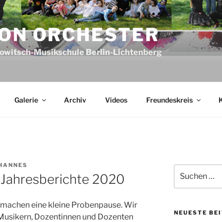
ION ORCHESTER
owitsch-Musikschule Berlin-Lichtenberg
Galerie
Archiv
Videos
Freundeskreis
K
OHANNES
Suche
 Jahresberichte 2020
nach:
r machen eine kleine Probenpause. Wir
NEUESTE BE
 Musikern, Dozentinnen und Dozenten