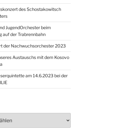
skonzert des Schostakowitsch
ters
und JugendOrchester beim
g auf der Trabrennbahn
t der Nachwuchsorchester 2023
nseres Austauschs mit dem Kosovo
ra
äserquintette am 14.6.2023 bei der
LIE