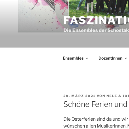
Zum
Inhalt
FASZINAT
springen
Die Ensembles der Schostak
Ensembles
DozentInnen
VERÖFFENTLICHT
28. MÄRZ 2021
VON
NELE & J
AM
Schöne Ferien und
Die Osterferien sind da und wi
wünschen allen Musikerinnen,