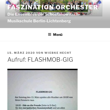
Zum
FASZINATION ORCHESTER
Inhalt
Die Ensembles der Schostakowitsch-
springen
Musikschule Berlin-Lichtenberg
Menü
VERÖFFENTLICHT
15. MÄRZ 2020
VON
WIEBKE HECHT
AM
Aufruf: FLASHMOB-GIG