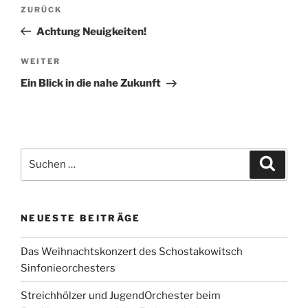
Beitragsnavigation
Vorheriger
ZURÜCK
Beitrag
Achtung Neuigkeiten!
Nächster
WEITER
Beitrag
Ein Blick in die nahe Zukunft
Suche
Suche
nach:
NEUESTE BEITRÄGE
Das Weihnachtskonzert des Schostakowitsch
Sinfonieorchesters
Streichhölzer und JugendOrchester beim